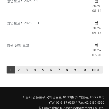
영업보고서20250630
2025-
08-14
영업보고서20250331
2025-
05-13
임원 선임 보고
2025-
02-20
1
2
3
4
5
6
7
8
9
10
Next
서울시 영등포구 국제금융로 10 ,33층 (여의도동, Three IFC)
(Tel) 02-6137-9555 / (Fax) 02-6137-9550
© Copyright(c) JC Asset Management Co., Ltd.